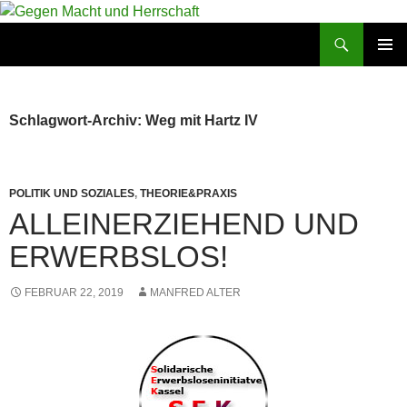
Zum
Inhalt
Suchen
Gegen Macht und Herrschaft
springen
PRIMÄR
MENÜ
Schlagwort-Archiv: Weg mit Hartz IV
POLITIK UND SOZIALES
,
THEORIE&PRAXIS
ALLEINERZIEHEND UND
ERWERBSLOS!
FEBRUAR 22, 2019
MANFRED ALTER