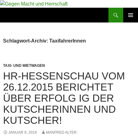
Zum
Inhalt
Suchen
Gegen Macht und Herrschaft
springen
PRIMÄR
MENÜ
Schlagwort-Archiv: TaxifahrerInnen
TAXI- UND MIETWAGEN
HR-HESSENSCHAU VOM
26.12.2015 BERICHTET
ÜBER ERFOLG IG DER
KUTSCHERINNEN UND
KUTSCHER!
JANUAR 9, 2016
MANFRED ALTER