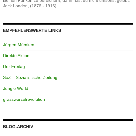
kleinen Funken zu bereichern, dann hast du nicht umsonst gelebt."
Jack London, (1876 - 1916)
EMPFEHLENSWERTE LINKS
Jürgen Mümken
Direkte Aktion
Der Freitag
SoZ – Sozialistische Zeitung
Jungle World
grasswurzelrevolution
BLOG-ARCHIV