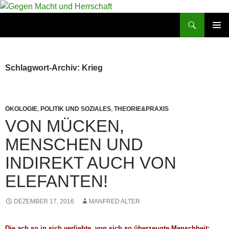
Zum
Inhalt
Suchen
Gegen Macht und Herrschaft
springen
PRIMÄR
MENÜ
Schlagwort-Archiv: Krieg
ÖKOLOGIE
,
POLITIK UND SOZIALES
,
THEORIE&PRAXIS
VON MÜCKEN,
MENSCHEN UND
INDIREKT AUCH VON
ELEFANTEN!
DEZEMBER 17, 2016
MANFRED ALTER
Die ach so in sich verliebte, von sich so überzeugte Menschheit: