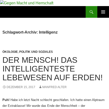
Zum
Inhalt
Suchen
Gegen Macht und Herrschaft
springen
PRIMÄR
MENÜ
Schlagwort-Archiv: Intelligenz
ÖKOLOGIE
,
POLITIK UND SOZIALES
DER MENSCH! DAS
INTELLIGENTESTE
LEBEWESEN AUF ERDEN!
DEZEMBER 15, 2017
MANFRED ALTER
Puh!
Habe ich letzt Nacht schlecht geschlafen. Ich hatte einen Alptraum
der Extraklasse! Mir wurde das Ende der Menschheit – der