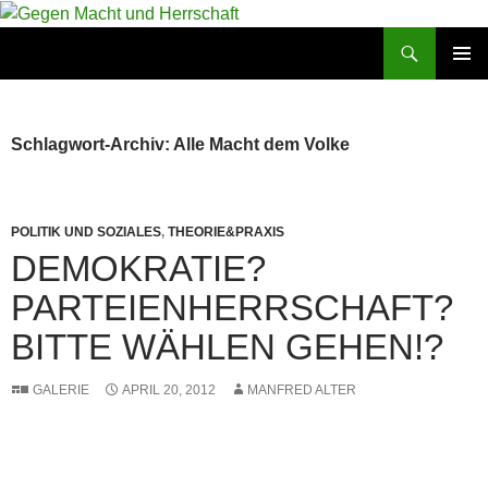
Zum
Inhalt
Suchen
Gegen Macht und Herrschaft
springen
PRIMÄR
MENÜ
Schlagwort-Archiv: Alle Macht dem Volke
POLITIK UND SOZIALES
,
THEORIE&PRAXIS
DEMOKRATIE?
PARTEIENHERRSCHAFT?
BITTE WÄHLEN GEHEN!?
GALERIE
APRIL 20, 2012
MANFRED ALTER